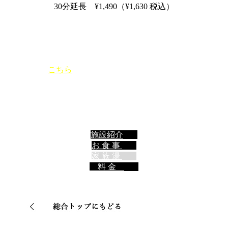
30分延長 ¥1,490（¥1,630 税込）
万葉館 追加料金
人数追加：大人１名600円／小人１名300円 その他、詳しい
料金案内は
こちら
をご覧ください。
家族風呂のご利用は、
大人3名まで、4名様より追加料金となります。
※表記は税
抜き価格です。別途税がかかります。
3店舗で使えるお得な
家族湯回数券10枚綴り。最高¥1,080お得になります。
家族湯
回数券10枚綴り ¥22,000（
¥
24,200 税込）
施設紹介
お 食 事
家 族 湯
料 金